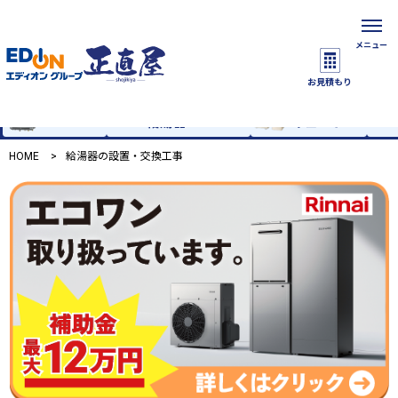
メニュー
正直屋が選ばれる理由
交換工事の流れ
施工事例
保
お見積もり
ハイブリッド
エコ
給湯器
給湯器
キュート
HOME
給湯器の設置・交換工事